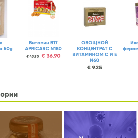
ги с
Настой чаги с
Порошок
Ви
елки
соком Веселки
топинамбура 50g
APR
0мл
500мл BEFUX
€
4.65
€
43
.90
€
15.90
€
18.90
гории