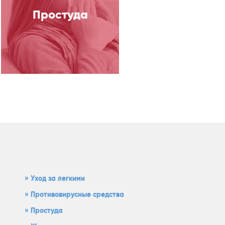
Простуда
Уход за легкими
Противовирусные средства
Простуда