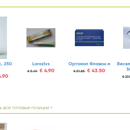
амин В17
Настой чаги с
LYLBIOTIC N14
CARC N60
соком Веселки
€
11.95
€
12.95
500мл BEFUX
€
15.90
0
€
15.90
€
18.90
ь все топовые позиции