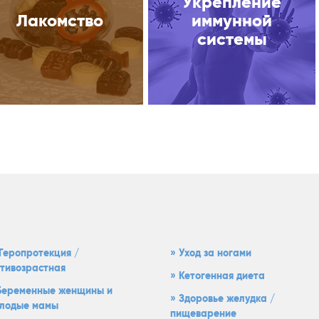
Укрепление
Лакомство
иммунной
системы
Геропротекция /
Уход за ногами
тивозрастная
Кетогенная диета
Беременные женщины и
Здоровье желудка /
лодые мамы
пищеварение