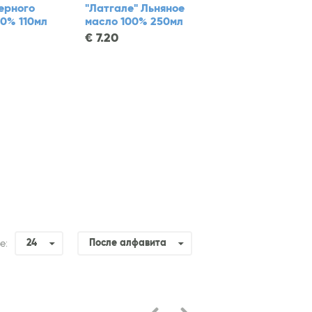
ерного
"Латгале" Льняное
00% 110мл
масло 100% 250мл
€
7.20
24
После алфавита
е: