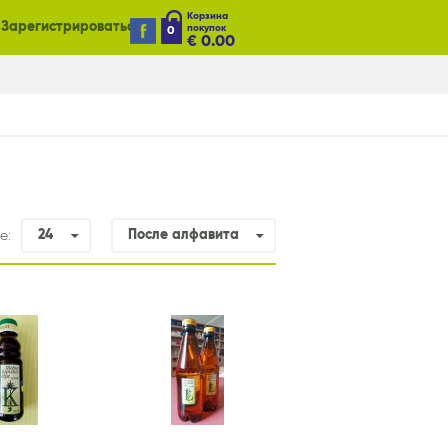
Корзина
 Зарегистрироваться
покупок
0
€
0.00
24
После алфавита
е: