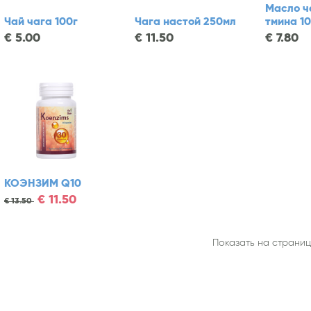
Масло ч
Чай чага 100г
Чага настой 250мл
тмина 1
€
5.00
€
11.50
€
7.80
КОЭНЗИМ Q10
€
11.50
€
13.50
Показать на страниц