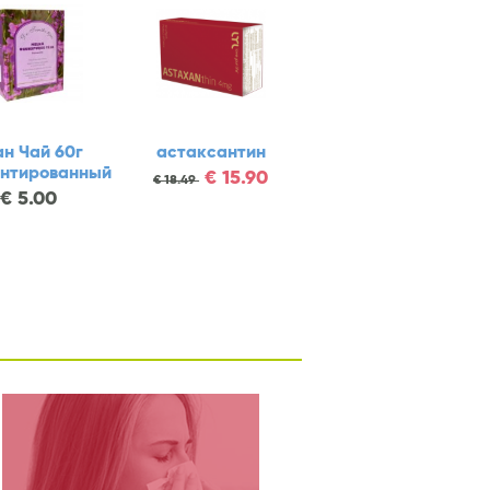
тамин В17
ОВОЩНОЙ
Иван Чай 60г
ICARC N180
КОНЦЕНТРАТ С
ферментированный
ВИТАМИНОМ C И E
€
36.90
€
5.00
.90
N60
€
9.25