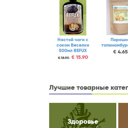
астаксантин
Веселка 200 мл
Настой ча
густой сок
соком Вес
€
15.90
€
18.49
BEFUX 25
€
17.50
€
9
€
13.85
Лучшие товарные кате
Здоровье