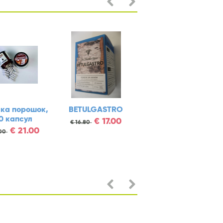
Витамин В17
B15 MEMORY
Ортомол Нат
APRICARC N180
N30
€
11.75
€
14.95
€
36.90
€
55.6
€
43.90
€
72.85