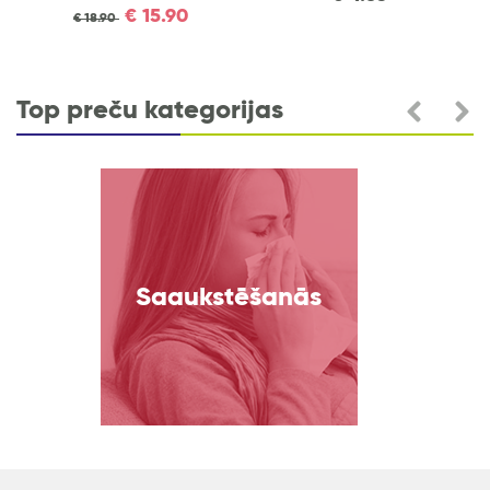
€
15.90
.90
Top preču kategorijas
kstēšanās
Imuni