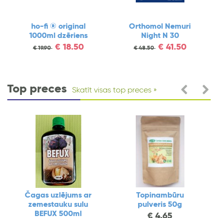
nal
Orthomol Nemuri
Zemestauku
iens
Night N 30
pulveris, 50
kapsulas
50
€
41.50
€
48.50
€
21.00
€
27.00
Top preces
Skatīt visas top preces
 uzlējums ar
Topinambūru
Vitamī
stauku sulu
pulveris 50g
APRICA
FUX 500ml
€
4.65
€
43.90