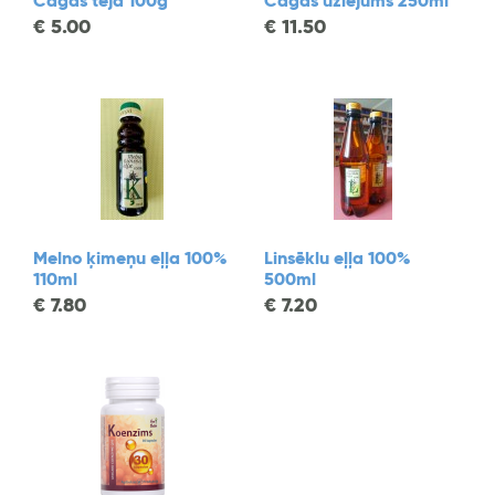
Čagas tēja 100g
Čagas uzlējums 250ml
€
5.00
€
11.50
Melno ķimeņu eļļa 100%
Linsēklu eļļa 100%
110ml
500ml
€
7.80
€
7.20