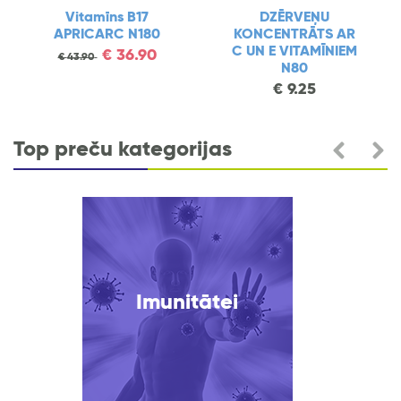
Vitamīns B17
DZĒRVEŅU
APRICARC N180
KONCENTRĀTS AR
C UN E VITAMĪNIEM
€
36.90
€
43.90
N80
€
9.25
Top preču kategorijas
Imunitātei