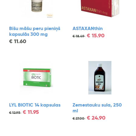
Bišu māšu peru pieniņš
ASTAXANthin
kapsulās 300 mg
€
15.90
€
18.49
€
11.60
LYL BIOTIC 14 kapsulas
Zemestauku sula, 250
ml
€
11.95
€
12.95
€
24.90
€
27.00