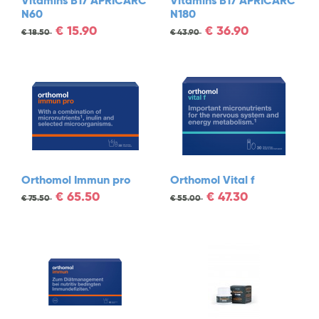
Vitamīns B17 APRICARC
Vitamīns B17 APRICARC
N60
N180
€
15.90
€
36.90
€
18.50
€
43.90
Orthomol Immun pro
Orthomol Vital f
€
65.50
€
47.30
€
75.50
€
55.00