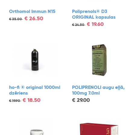
Orthomol Immun N15
Poliprenols® D3
ORIGINAL kapsulas
€
26.50
€
35.00
€
19.60
€
24.50
ho-fi ® original 1000ml
POLIPRENOLI augu eļļā,
dzēriens
100mg 7.0ml
€
18.50
€
29.00
€
19.90