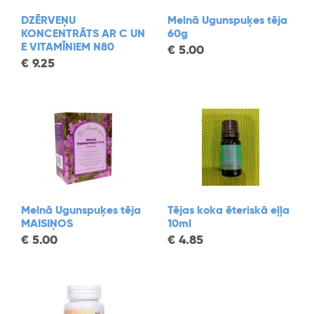
DZĒRVEŅU
Melnā Ugunspuķes tēja
KONCENTRĀTS AR C UN
60g
E VITAMĪNIEM N80
€
5.00
€
9.25
Melnā Ugunspuķes tēja
Tējas koka ēteriskā eļļa
MAISIŅOS
10ml
€
5.00
€
4.85