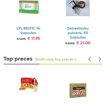
LYL BIOTIC 14
Zemestauku
kapsulas
pulveris, 50
kapsulas
€
11.95
€
12.95
€
21.00
€
27.00
Top preces
Skatīt visas top preces