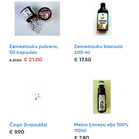
Zemestauku pulveris,
Zemestauku biezsula
50 kapsulas
200 ml
€
21.00
€
17.50
€
27.00
Čaga (kapsulās)
Melno ķimeņu eļļa 100%
110ml
€
9.90
€
7.80