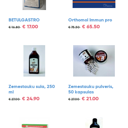
BETULGASTRO
Orthomol Immun pro
€
17.00
€
65.50
€
16.80
€
75.50
Zemestauku sula, 250
Zemestauku pulveris,
ml
50 kapsulas
€
24.90
€
21.00
€
27.00
€
27.00