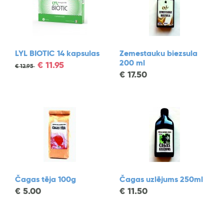
LYL BIOTIC 14 kapsulas
Zemestauku biezsula
200 ml
€
11.95
€
12.95
€
17.50
Čagas tēja 100g
Čagas uzlējums 250ml
€
5.00
€
11.50