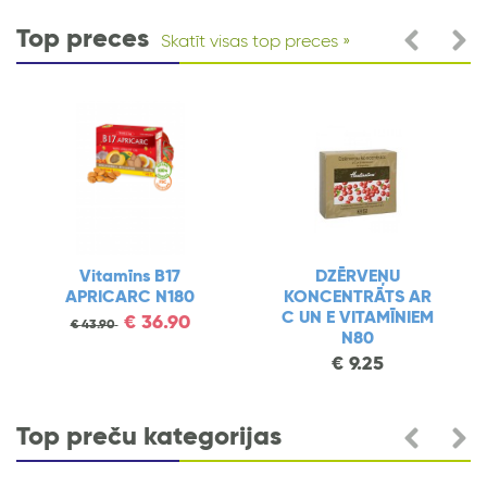
Top preces
Skatīt visas top preces
Vitamīns B17
DZĒRVEŅU
APRICARC N180
KONCENTRĀTS AR
C UN E VITAMĪNIEM
€
36.90
€
43.90
N80
€
9.25
Top preču kategorijas