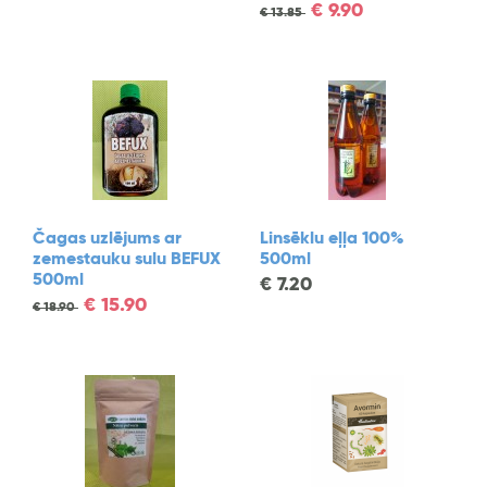
€
9.90
€
13.85
Čagas uzlējums ar
Linsēklu eļļa 100%
zemestauku sulu BEFUX
500ml
500ml
€
7.20
€
15.90
€
18.90