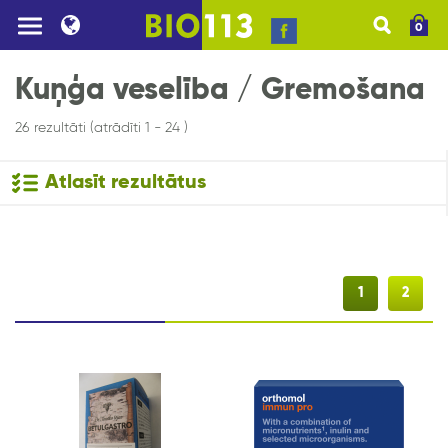
0
Kuņģa veselība / Gremošana
26 rezultāti (atrādīti 1 - 24 )
Atlasīt rezultātus
1
2