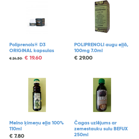
Poliprenols® D3
POLIPRENOLI augu eļļā,
ORIGINAL kapsulas
100mg 7.0ml
€
19.60
€
29.00
€
24.50
Melno ķimeņu eļļa 100%
Čagas uzlējums ar
110ml
zemestauku sulu BEFUX
250ml
€
7.80