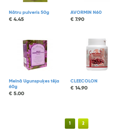
Nātru pulveris 50g
AVORMIN N60
€
4.45
€
7.90
Melnā Ugunspuķes tēja
CLEECOLON
60g
€
14.90
€
5.00
1
2